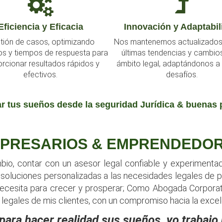
ovación y Adaptabilidad
Expertise Especializ
tenemos actualizados con las
Ofrecemos asesoría experta e
as tendencias y cambios en el
como derecho comercial, lab
 legal, adaptándonos a nuevos
contractual y tributario, asegu
desafíos.
solución
 tus sueños desde la seguridad Jurídica & buenas 
PRESARIOS & EMPRENDEDO
o, contar con un asesor legal confiable y experimentado
dar soluciones personalizadas a las necesidades legales d
necesita para crecer y prosperar; Como Abogada Corporat
 legales de mis clientes, con un compromiso hacia la excel
 para hacer realidad sus sueños, yo trabajo