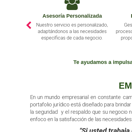
alizada
Eficiencia y Eficacia
Inn
rsonalizado,
Gestión de casos, optimizando
Nos man
ecesidades
procesos y tiempos de respuesta para
últim
 negocio.
proporcionar resultados rápidos y
ámbito
efectivos.
Te ayudamos a impulsar
EM
En un mundo empresarial en constante cambi
portafolio jurídico está diseñado para brin
la seguridad y el respaldo que su negocio 
enfoco en la satisfacción de las necesidades
"Si usted trabaja