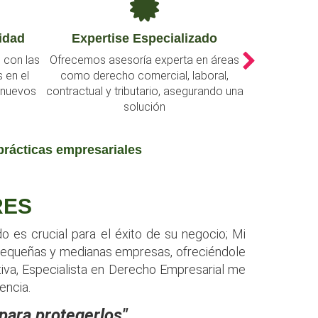
ado
Compromiso con la Legalidad
Asesor
n áreas
Aseguramos que nuestros clientes
Nuestro ser
oral,
cumplan con las leyes vigentes,
adaptándo
rando una
minimizando riesgos y protegiendo sus
específi
intereses.
prácticas empresariales
RES
 es crucial para el éxito de su negocio; Mi
e pequeñas y medianas empresas, ofreciéndole
iva, Especialista en Derecho Empresarial me
encia.
 para protegerlos"